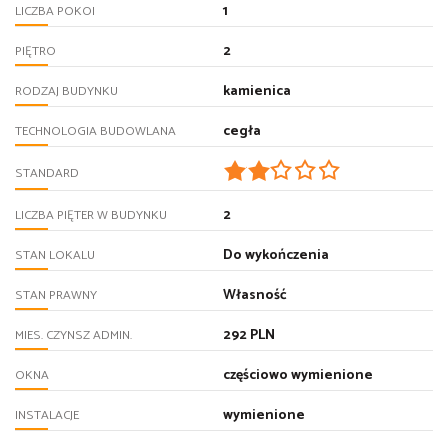
1
LICZBA POKOI
2
PIĘTRO
kamienica
RODZAJ BUDYNKU
cegła
TECHNOLOGIA BUDOWLANA
STANDARD
2
LICZBA PIĘTER W BUDYNKU
Do wykończenia
STAN LOKALU
Własność
STAN PRAWNY
292 PLN
MIES. CZYNSZ ADMIN.
częściowo wymienione
OKNA
wymienione
INSTALACJE