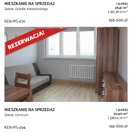
MIESZKANIE NA SPRZEDAŻ
1 pokój
2
26,41 m
Zabrze, Osiedle Kotarbińskiego
2
5 982,58 zł/m
158 000 zł
KEN-MS-476
MIESZKANIE NA SPRZEDAŻ
1 pokój
2
20,40 m
Zabrze, Centrum
2
7 598,04 zł/m
155 000 zł
KEN-MS-494