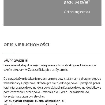
2
3 626,84 zł/m
Oblicz ratę kredytu
OPIS NIERUCHOMOŚCI
0% PROWIZJI !!!!
Lokal mieszkalny do częściowego remontu w atrakcyjnej lokalizacji w
strefie centrum w Zabrzu Biskupice ul. Bytomska.
Do sprzedaży mieszkanie przestronne o pow 49,63 m2 na drugim piętrze
w kamienicy 2-piętrowej, składające się z jednego pokoju(przejście przez
kuchnię, przebudowa na dwa pokoje), kuchni(przebudowa na dodatkowe
pomieszczenie i przedpokój), łazienki z WC oraz uprawnienie do
korzystania z piwnicy i strychu.
(W budynku czujniki ruchu oświetlenia).