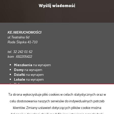
KE.NIERUCHOMOŚCI
ul.Teatralna 6d
Ruda Śląska 41-710
tel. 32 242 01 62
kom .692205422
Mieszkania
na wynajem
Domy
na wynajem
Działki
na wynajem
Lokale
na wynajem
Hale
na wynajem
Obiekty
na wynajem
Ta strona wykorzystuje pliki cookies w celach statystycznych oraz w
Mieszkania
na sprzedaż
celu dostosowania naszych serwisów do indywidualnych potrzeb
Domy
na sprzedaż
Działki
na sprzedaż
klientów. Zmiany ustawień dotyczących plików cookie można
Lokale
na sprzedaż