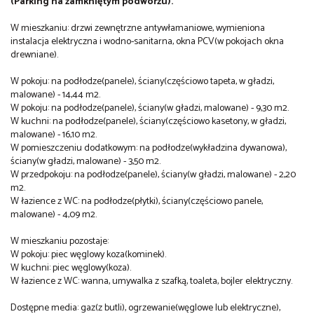
(Parking na zamkniętym podwórzu).
W mieszkaniu: drzwi zewnętrzne antywłamaniowe, wymieniona
instalacja elektryczna i wodno-sanitarna, okna PCV(w pokojach okna
drewniane).
W pokoju: na podłodze(panele), ściany(częściowo tapeta, w gładzi,
malowane) - 14,44 m2.
W pokoju: na podłodze(panele), ściany(w gładzi, malowane) - 9,30 m2.
W kuchni: na podłodze(panele), ściany(częściowo kasetony, w gładzi,
malowane) - 16,10 m2.
W pomieszczeniu dodatkowym: na podłodze(wykładzina dywanowa),
ściany(w gładzi, malowane) - 3,50 m2.
W przedpokoju: na podłodze(panele), ściany(w gładzi, malowane) - 2,20
m2.
W łazience z WC: na podłodze(płytki), ściany(częściowo panele,
malowane) - 4,09 m2.
W mieszkaniu pozostaje:
W pokoju: piec węglowy koza(kominek).
W kuchni: piec węglowy(koza).
W łazience z WC: wanna, umywalka z szafką, toaleta, bojler elektryczny.
Dostępne media: gaz(z butli), ogrzewanie(węglowe lub elektryczne),