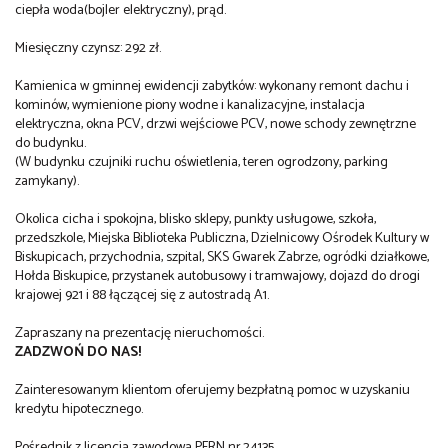
ciepła woda(bojler elektryczny), prąd.
Miesięczny czynsz: 292 zł.
Kamienica w gminnej ewidencji zabytków: wykonany remont dachu i
kominów, wymienione piony wodne i kanalizacyjne, instalacja
elektryczna, okna PCV, drzwi wejściowe PCV, nowe schody zewnętrzne
do budynku.
(W budynku czujniki ruchu oświetlenia, teren ogrodzony, parking
zamykany).
Okolica cicha i spokojna, blisko sklepy, punkty usługowe, szkoła,
przedszkole, Miejska Biblioteka Publiczna, Dzielnicowy Ośrodek Kultury w
Biskupicach, przychodnia, szpital, SKS Gwarek Zabrze, ogródki działkowe,
Hołda Biskupice, przystanek autobusowy i tramwajowy, dojazd do drogi
krajowej 921 i 88 łączącej się z autostradą A1.
Zapraszany na prezentację nieruchomości.
ZADZWOŃ DO NAS!
Zainteresowanym klientom oferujemy bezpłatną pomoc w uzyskaniu
kredytu hipotecznego.
Pośrednik z licencją zawodową PFRN nr.24135