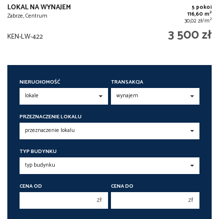
LOKAL NA WYNAJEM
5 pokoi
2
116,60 m
Zabrze, Centrum
2
30,02 zł/m
3 500 zł
KEN-LW-422
NIERUCHOMOŚĆ
TRANSAKCJA
PRZEZNACZENIE LOKALU
TYP BUDYNKU
CENA OD
CENA DO
zł
zł
150 000 zł
150 000 zł