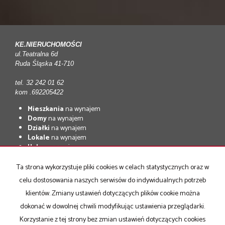
KE.NIERUCHOMOŚCI
ul.Teatralna 6d
Ruda Śląska 41-710
tel. 32 242 01 62
kom .692205422
Mieszkania
na wynajem
Domy
na wynajem
Działki
na wynajem
Lokale
na wynajem
Hale
na wynajem
Obiekty
na wynajem
Ta strona wykorzystuje pliki cookies w celach statystycznych oraz w
Mieszkania
na sprzedaż
celu dostosowania naszych serwisów do indywidualnych potrzeb
Domy
na sprzedaż
Działki
na sprzedaż
klientów. Zmiany ustawień dotyczących plików cookie można
Lokale
na sprzedaż
dokonać w dowolnej chwili modyfikując ustawienia przeglądarki.
Hale
na sprzedaż
Korzystanie z tej strony bez zmian ustawień dotyczących cookies
Obiekty
na sprzedaż