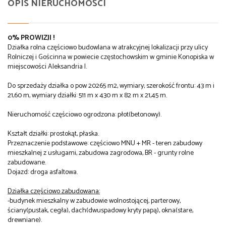
OPIS NIERUCHOMOŚCI
0% PROWIZJI !
Działka rolna częściowo budowlana w atrakcyjnej lokalizacji przy ulicy
Rolniczej i Gościnna w powiecie częstochowskim w gminie Konopiska w
miejscowości Aleksandria I.
Do sprzedaży działka o pow 20265 m2, wymiary; szerokość frontu: 43 m i
21,60 m, wymiary działki: 511 m x 430 m x 82 m x 21,45 m.
Nieruchomość częściowo ogrodzona: płot(betonowy).
Kształt działki: prostokąt, płaska.
Przeznaczenie podstawowe: częściowo MNU + MR - teren zabudowy
mieszkalnej z usługami, zabudowa zagrodowa, BR - grunty rolne
zabudowane.
Dojazd: droga asfaltowa.
Działka częściowo zabudowana:
-budynek mieszkalny w zabudowie wolnostojącej, parterowy,
ściany(pustak, cegła), dach(dwuspadowy kryty papą), okna(stare,
drewniane).