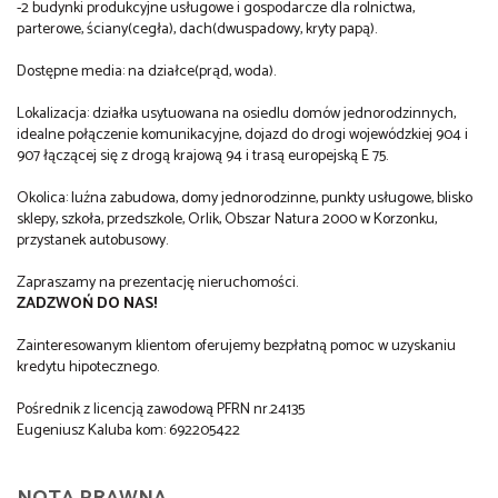
-2 budynki produkcyjne usługowe i gospodarcze dla rolnictwa,
parterowe, ściany(cegła), dach(dwuspadowy, kryty papą).
Dostępne media: na działce(prąd, woda).
Lokalizacja: działka usytuowana na osiedlu domów jednorodzinnych,
idealne połączenie komunikacyjne, dojazd do drogi wojewódzkiej 904 i
907 łączącej się z drogą krajową 94 i trasą europejską E 75.
Okolica: luźna zabudowa, domy jednorodzinne, punkty usługowe, blisko
sklepy, szkoła, przedszkole, Orlik, Obszar Natura 2000 w Korzonku,
przystanek autobusowy.
Zapraszamy na prezentację nieruchomości.
ZADZWOŃ DO NAS!
Zainteresowanym klientom oferujemy bezpłatną pomoc w uzyskaniu
kredytu hipotecznego.
Pośrednik z licencją zawodową PFRN nr.24135
Eugeniusz Kaluba kom: 692205422