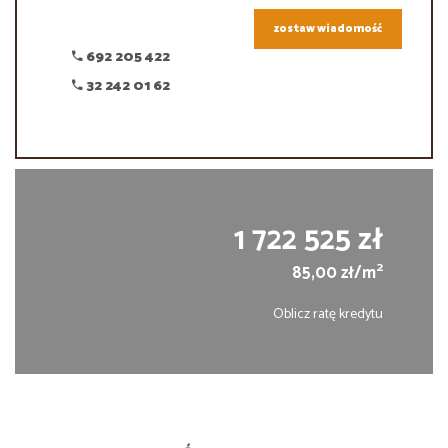
zostaw wiadomość
692 205 422
32 242 01 62
1 722 525 zł
2
85,00 zł/m
Oblicz ratę kredytu