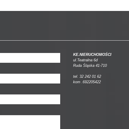
KE.NIERUCHOMOŚCI
ul.Teatralna 6d
Ruda Śląska 41-710
tel. 32 242 01 62
kom .692205422