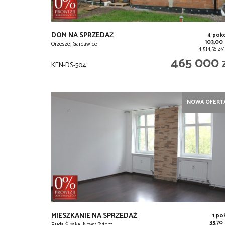
DOM NA SPRZEDAŻ
4 pok
103,00
Orzesze, Gardawice
4 514,56 z
465 000 
KEN-DS-504
NOWA OFERT
MIESZKANIE NA SPRZEDAŻ
1 po
35,70