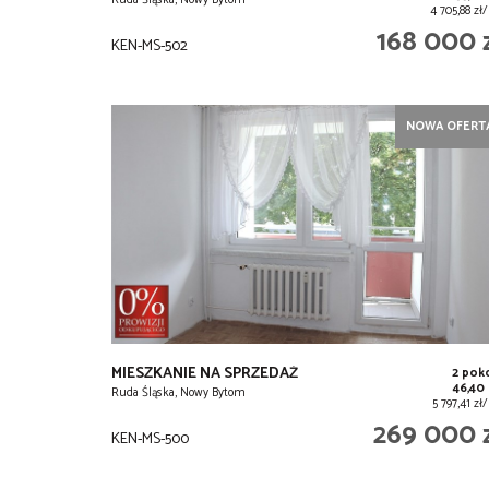
Ruda Śląska, Nowy Bytom
4 705,88 z
168 000 
KEN-MS-502
NOWA OFERT
MIESZKANIE NA SPRZEDAŻ
2 pok
46,40
Ruda Śląska, Nowy Bytom
5 797,41 z
269 000 
KEN-MS-500