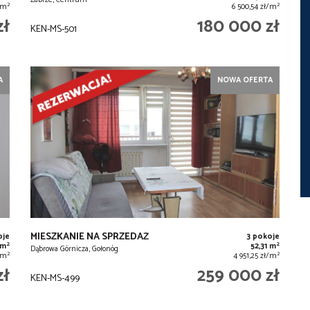
Zabrze, Centrum
2
2
ł/m
6 500,54 zł/m
zł
180 000 zł
KEN-MS-501
A
NOWA OFERTA
MIESZKANIE NA SPRZEDAŻ
oje
3 pokoje
2
2
 m
52,31 m
Dąbrowa Górnicza, Gołonóg
2
2
ł/m
4 951,25 zł/m
zł
259 000 zł
KEN-MS-499