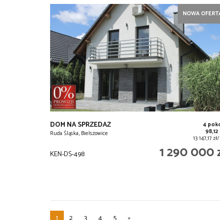
NOWA OFERT
DOM NA SPRZEDAŻ
4 pok
98,12
Ruda Śląska, Bielszowice
13 147,17 z
1 290 000 
KEN-DS-498
1
2
3
4
5
»