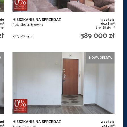
MIESZKANIE NA SPRZEDAŻ
oje
3 pokoje
2
2
 m
60,48 m
Ruda Śląska, Bykowina
2
2
ł/m
6 431,88 zł/m
zł
389 000 zł
KEN-MS-503
A
NOWA OFERTA
MIESZKANIE NA SPRZEDAŻ
kój
2 pokoje
2
2
 m
27,69 m