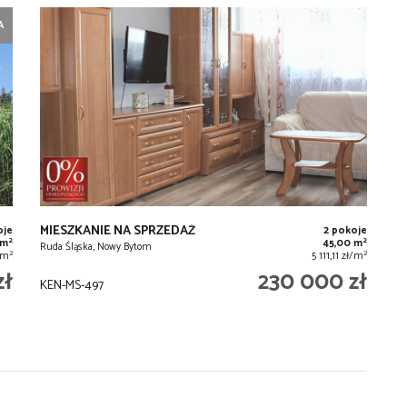
A
MIESZKANIE NA SPRZEDAŻ
oje
2 pokoje
2
2
 m
45,00 m
Ruda Śląska, Nowy Bytom
2
2
ł/m
5 111,11 zł/m
zł
230 000 zł
KEN-MS-497