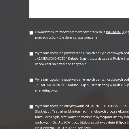
Oświadczam, że zapoznałem/zapoznałam się z
INFORMACJĄ
o 
prawach osób, które dane są przetwarzane
Wyrażam zgodę na przetwarzanie moich danych osobowych pod
„KE.NIERUCHOMOŚCI” Kaluba Eugeniusz z siedzibą w Rudzie Śląski
odpowiedzi na przesłane zapytanie
Wyrażam zgodę na przetwarzanie moich danych osobowych pod
„KE.NIERUCHOMOŚCI” Kaluba Eugeniusz z siedzibą w Rudzie Śląski
marketingowych
Wyrażam zgodę na otrzymywanie od „KE.NIERUCHOMOŚCI” Kalub
Śląskiej, ul. Teatralna 6d, informacji handlowych drogą elektr
formularzu będą przetwarzane zgodnie z wymogami ustawy z dnia
osobowych (Dz. U. z 2016 r., poz. 922), oraz ustawy z dnia 18 lipca
elektroniczną (Dz. U. z 2017 r. ,poz. 1219)