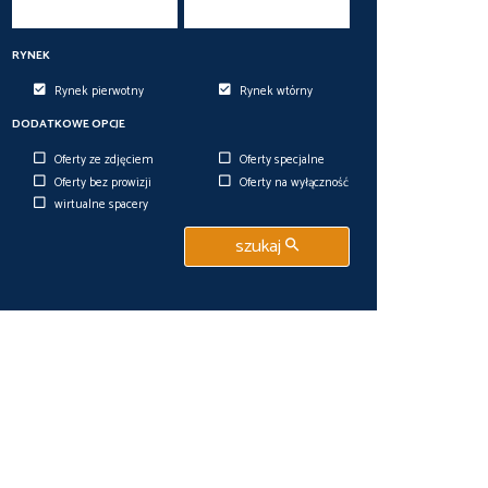
RYNEK
Rynek pierwotny
Rynek wtórny
DODATKOWE OPCJE
Oferty ze zdjęciem
Oferty specjalne
Oferty bez prowizji
Oferty na wyłączność
wirtualne spacery
szukaj