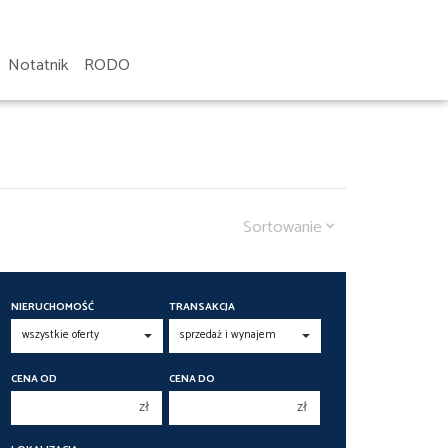
Notatnik
RODO
Sortowanie
NIERUCHOMOŚĆ
TRANSAKCJA
CENA OD
CENA DO
zł
zł
150 000 zł
150 000 zł